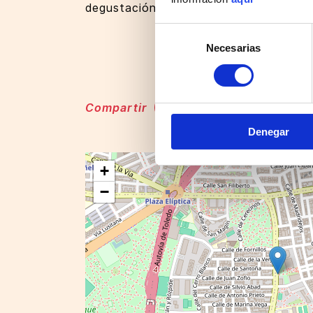
degustación de te chino y pastas de la
Selección
Necesarias
de
consentimiento
Compartir
Denegar
+
−