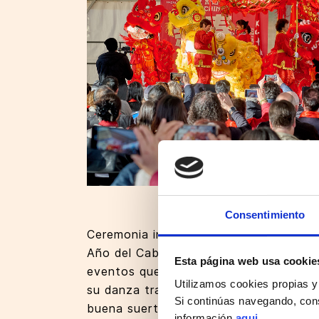
Consentimiento
Ceremonia inaugural de los festejos d
Año del Caballo, en la que se presenta
Esta página web usa cookie
eventos que se desarrollarán durante el
Utilizamos cookies propias y
su danza tradicional, un símbolo chino 
Si continúas navegando, con
buena suerte en el nuevo año. Posteri
información
aqui