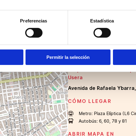
 suerte.
Organiza:
Preferencias
Estadística
Permitir la selección
Carpa escenario en la expl
Usera
Avenida de Rafaela Ybarra
CÓMO LLEGAR
Metro:
Plaza Elíptica (L6 Ci
Autobús:
6, 60, 78 y 81
ABRIR MAPA EN