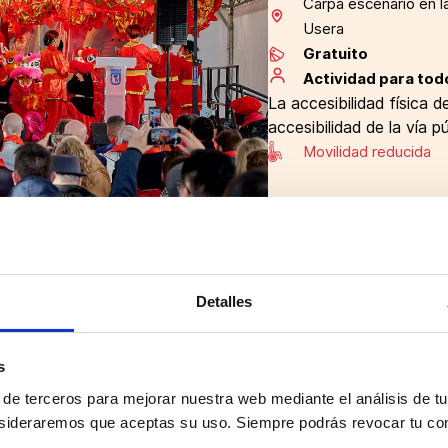
Carpa escenario en l
Usera
Gratuito
Actividad para tod
La accesibilidad física de
accesibilidad de la vía p
Movilidad reducida
Detalles
el Año Nuevo Chino, dedicado al
rán todas las actividades y
s
 festival. Los leones realizarán
 de terceros para mejorar nuestra web mediante el análisis de tu
para despertar y atraer la
sideraremos que aceptas su uso. Siempre podrás revocar tu co
ormente, se ofrecerá una