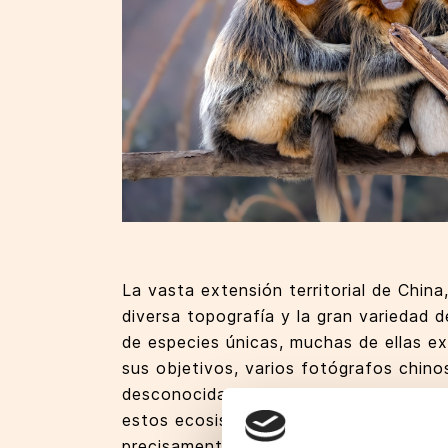
La vasta extensión territorial de China
diversa topografía y la gran variedad d
de especies únicas, muchas de ellas exc
sus objetivos, varios fotógrafos chin
desconocidas de la vida salvaje, revelan
estos ecosistemas. La exposición HÁ
precisamente de esa unión entre vida 