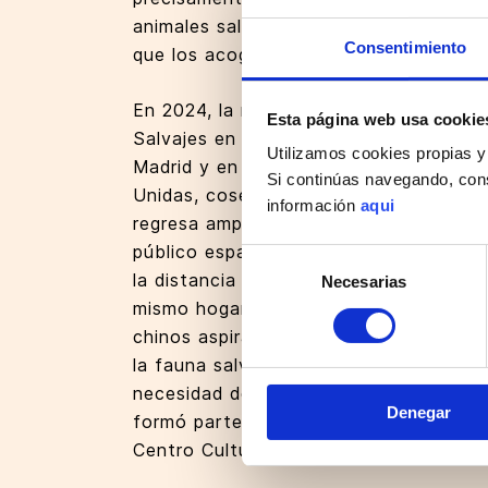
animales salvajes de China habitan y s
Consentimiento
que los acogen.
En 2024, la muestra “Momentos: Expos
Esta página web usa cookie
Salvajes en China” se presentó en el C
Utilizamos cookies propias y
Madrid y en la sede de la Organización
Si continúas navegando, con
Unidas, cosechando una excelente acog
información
aqui
regresa ampliada con nuevas obras, con
público español un nuevo y sorprendent
Selección
la distancia que separa a China y Esp
Necesarias
de
mismo hogar: el hermoso planeta azul
consentimiento
chinos aspiran a que, a través de su t
la fauna salvaje de China y tomemos j
necesidad de proteger nuestro valioso
Denegar
formó parte de la programación ofici
Centro Cultural de China en Madrid co