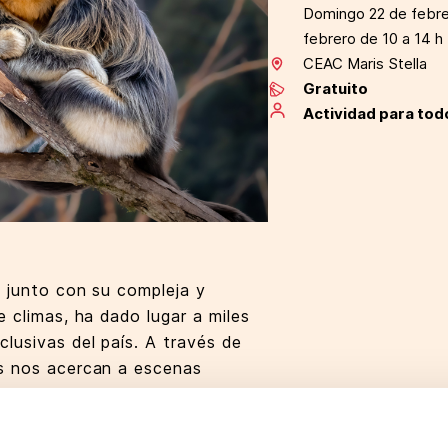
Domingo 22 de febre
febrero de 10 a 14 h
CEAC Maris Stella
Gratuito
Actividad para tod
, junto con su compleja y
e climas, ha dado lugar a miles
lusivas del país. A través de
os nos acercan a escenas
do la riqueza y la fragilidad de
BITAT toma su nombre
y entorno: muestra cómo los