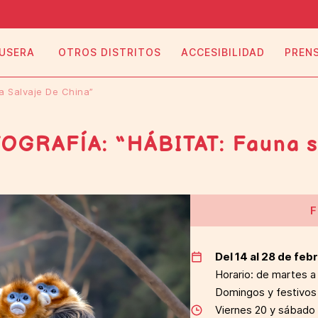
 USERA
OTROS DISTRITOS
ACCESIBILIDAD
PREN
na Salvaje De China”
GRAFÍA: “HÁBITAT: Fauna sa
F
Del 14 al 28 de feb
Horario: de martes a 
Domingos y festivos 
Viernes 20 y sábado 2