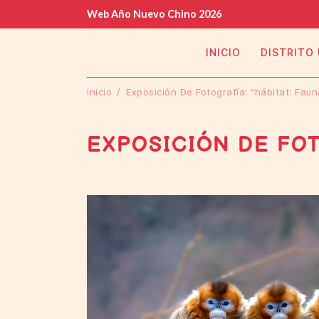
Web Año Nuevo Chino 2026
INICIO
DISTRITO
Inicio
Exposición De Fotografía: “hábitat: Fau
EXPOSICIÓN DE FOTO