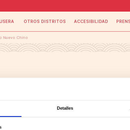
 USERA
OTROS DISTRITOS
ACCESIBILIDAD
PREN
ño Nuevo Chino
 NEGOCIO, S.A. Algunos derechos reservados. 2026
Detalles
s