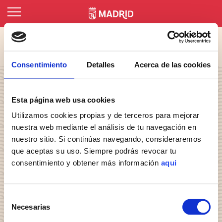
Inicio
Una Treintena De Actividades Para Celebrar El Año Nuevo
Chino En Madrid
Consentimiento
Detalles
Acerca de las cookies
Esta página web usa cookies
Utilizamos cookies propias y de terceros para mejorar
nuestra web mediante el análisis de tu navegación en
nuestro sitio. Si continúas navegando, consideraremos
que aceptas su uso. Siempre podrás revocar tu
consentimiento y obtener más información
aqui
Selección
© MADRID DESTINO CULTURA TURISMO Y
Necesarias
de
NEGOCIO, S.A. Algunos derechos reservados.
consentimiento