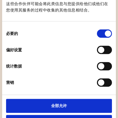
这些合作伙伴可能会将此类信息与您提供给他们或他们在
您使用其服务的过程中收集的其他信息相结合。
同
必要的
意
中国味之韵美食区
选
择
偏好设置
2月20日到2月22日
Parque Pradolongo zona del templete 乌塞拉普拉多隆
戈公园
Plaza Julián Marías 胡里安·玛利亚斯广场
统计数据
乌塞拉市政府前广场
无障碍通道
营销
全部允许