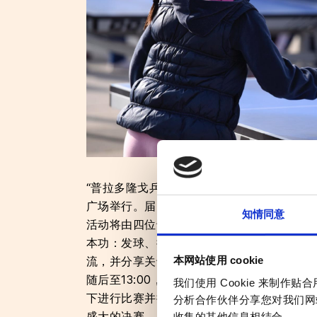
“普拉多隆戈乒乓球活动”将于2月21号11:0
广场举行。届时将现场设置三张乒乓球台供
知情同意
活动将由四位专业教练的演示和表演赛拉开
本功：发球、接发球、进攻与防守。通过近
流，并分享关于职业乒乓球以及中国——这一
本网站使用 cookie
随后至13:00，将组织面向公众开放的迷你
我们使用 Cookie 来制
下进行比赛并提升球技。活动最后（13:00至
分析合作伙伴分享您对我们网
盛大的决赛。
收集的其他信息相结合。