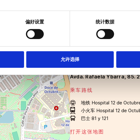
表队主教练石伟东。石教练拥有超过
20年东京奥运会和2024年巴黎奥运
偏好设置
统计数据
是西班牙乒乓球界最杰出的人物之一。
允许选择
Parque Pradolongo zon
Avda. Rafaela Ybarra, 85.
乘车路线
地铁
Hospital 12 de Octubr
小火车
Hospital 12 de Octu
巴士
81 y 121
打开这张地图