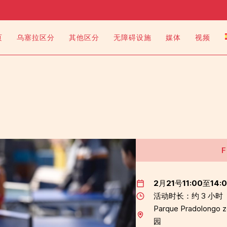
页
乌塞拉区分
其他区分
无障碍设施
媒体
视频
F
2月21号11:00至14:
活动时长：约 3 小时
Parque Pradolong
园