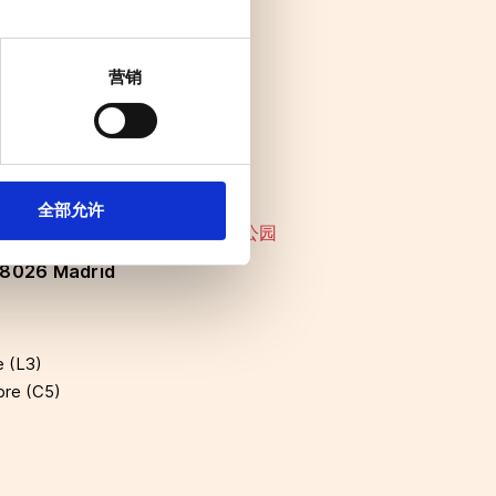
营销
全部允许
a del templete 乌塞拉普拉多隆戈公园
 28026 Madrid
e (L3)
bre (C5)