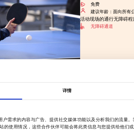
免费
建议年龄：面向所有
活动现场的通行无障碍程
无障碍通道
0至14:00在普拉多隆戈公园湖前的凉亭
民众参与。
详情
帷幕，他们将向参与者介绍乒乓球的基
距离的互动体验，教练们将与观众交
“乒乓球王国”的运动文化趣闻。
锦标赛，参与者可以在教练的直接指导
作贴合用户需求的内容与广告、提供社交媒体功能以及分析我们的流量
14:00），将由32名志愿者参与一场
站的使用情况，这些合作伙伴可能会将此类信息与您提供给他们或