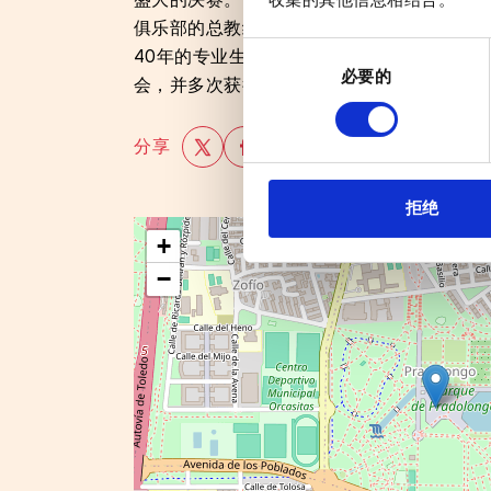
俱乐部的总教练是现任西班牙国家乒乓球代
同
40年的专业生涯，曾率领西班牙队参加了20
必要的
意
会，并多次获得西班牙锦标赛和联赛冠军，
选
择
分享
拒绝
+
−