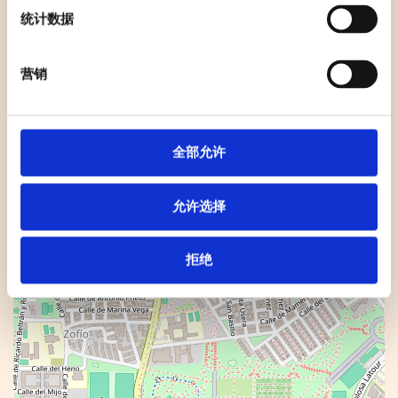
+
统计数据
−
营销
全部允许
允许选择
拒绝