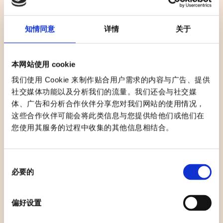
分享
知情同意
详情
关于
本网站使用 cookie
基本訊息
我们使用 Cookie 来制作贴合用户需求的内容与广告、提供
日期和时间： 2月21日,星期六， 15:00–18:00
社交媒体功能以及分析我们的流量。我们还会与社交媒
每30分钟一场，每场限20名儿童参加
体、广告和分析合作伙伴分享您对我们网站的使用情况，
这些合作伙伴可能会将此类信息与您提供给他们或他们在
Plaza de las Tizas 拉斯·提萨斯广场
您使用其服务的过程中收集的其他信息相结合。
免费免费入场（在没有明确表明限制名额的情况下）
建议年龄：3至8岁儿童
活动现场的通行无障碍程度取决于市政公共道路的无障碍条
同
件
必要的
意
无障碍通道
选
择
偏好设置